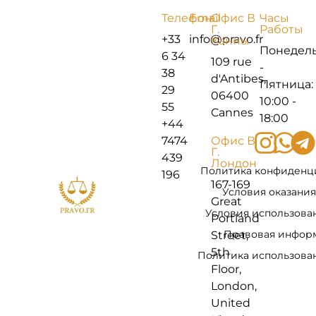
Телефон
Email
Офис В
Часы
Г.
Работы
+33
info@pravo.fr
Канны
Понедел
6 34
109 rue
-
38
d'Antibes,
Пятница:
29
06400
10:00 -
55
Cannes
18:00
+44
7474
Офис В
Г.
439
Лондон
Политика конфиденц
196
167-169
Условия оказания
Great
Условия использова
Portland
Правовая инфор
Street,
5th
Политика использован
Floor,
London,
United