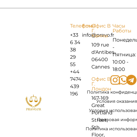
Телефон
Email
Офис В
Часы
Г.
Работы
+33
info@pravo.fr
Канны
Понедел
6 34
109 rue
-
38
d'Antibes,
Пятница:
29
06400
10:00 -
55
Cannes
18:00
+44
7474
Офис В
Г.
439
Лондон
Политика конфиденц
196
167-169
Условия оказания
Great
Условия использова
Portland
Правовая инфор
Street,
5th
Политика использован
Floor,