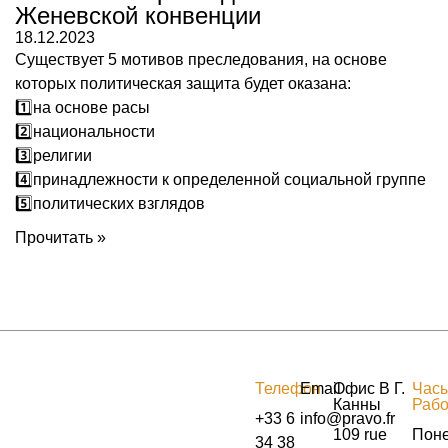
Женевской конвенции
18.12.2023
Существует 5 мотивов преследования, на основе
которых политическая защита будет оказана:
1️⃣на основе расы
2️⃣национальности
3️⃣религии
4️⃣принадлежности к определенной социальной группе
5️⃣политических взглядов
Прочитать »
Телефон
Email
Офис В Г.
Час
Канны
Раб
+33 6
info@pravo.fr
109 rue
Поне
34 38