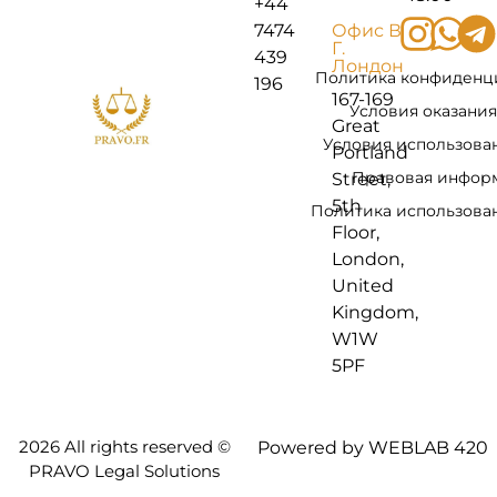
+44
7474
Офис В
Г.
439
Лондон
Политика конфиденц
196
167-169
Условия оказания
Great
Условия использова
Portland
Правовая инфор
Street,
5th
Политика использован
Floor,
London,
United
Kingdom,
W1W
5PF
2026 All rights reserved ©
Powered by WEBLAB 420
PRAVO Legal Solutions