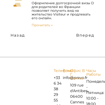
Оформление долгосрочной визы D
для родителей во Франции
позволяет получить вид на
жительство Visiteur и продлевать
его онлайн.
Прочитать »
Назад
Вперед
Телефон
Email
Офис В
Часы
Г.
Работы
+33
info@pravo.fr
Канны
Понедел
6 34
109 rue
-
38
d'Antibes,
Пятница:
29
06400
10:00 -
55
Cannes
18:00