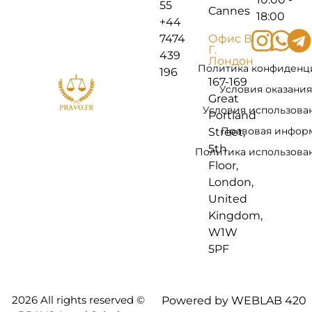
55
Cannes
18:00
+44
7474
Офис В
Г.
439
Лондон
Политика конфиденц
196
167-169
Условия оказания
Great
Условия использова
Portland
Правовая инфор
Street,
5th
Политика использован
Floor,
London,
United
Kingdom,
W1W
5PF
2026 All rights reserved ©
Powered by WEBLAB 420