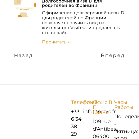
Долгосрочная виза D для
родителей во Франции
Оформление долгосрочной визы D
для родителей во Франции
позволяет получить вид на
жительство Visiteur и продлевать
его онлайн.
Прочитать »
Назад
Вперед
Телефон
Email
Офис В
Часы
Г.
Работы
+33
info@pravo.fr
Канны
Понедел
6 34
109 rue
-
38
d'Antibes,
Пятница:
29
06400
10:00 -