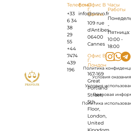
Телефон
Email
Офис В
Часы
Г.
Работы
+33
info@pravo.fr
Канны
Понедел
6 34
109 rue
-
38
d'Antibes,
Пятница:
29
06400
10:00 -
55
Cannes
18:00
+44
7474
Офис В
Г.
439
Лондон
Политика конфиденц
196
167-169
Условия оказания
Great
Условия использова
Portland
Правовая инфор
Street,
5th
Политика использован
Floor,
London,
United
Kingdom,