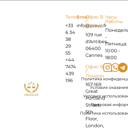
Телефон
Email
Офис В
Часы
Г.
Работы
+33
info@pravo.fr
Канны
Понедел
6 34
109 rue
-
38
d'Antibes,
Пятница:
29
06400
10:00 -
55
Cannes
18:00
+44
7474
Офис В
Г.
439
Лондон
Политика конфиденц
196
167-169
Условия оказания
Great
Условия использова
Portland
Правовая инфор
Street,
5th
Политика использован
Floor,
London,