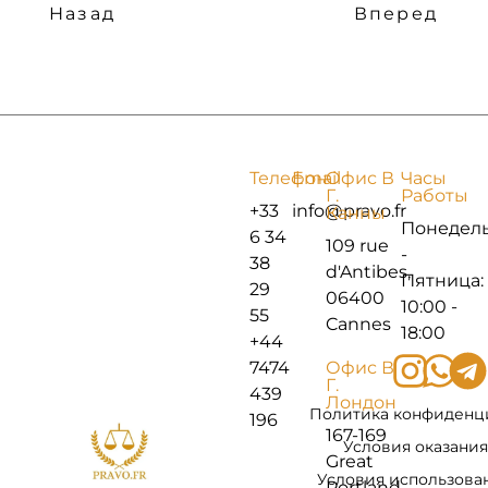
Назад
Вперед
Телефон
Email
Офис В
Часы
Г.
Работы
+33
info@pravo.fr
Канны
Понедел
6 34
109 rue
-
38
d'Antibes,
Пятница:
29
06400
10:00 -
55
Cannes
18:00
+44
7474
Офис В
Г.
439
Лондон
Политика конфиденц
196
167-169
Условия оказания
Great
Условия использова
Portland